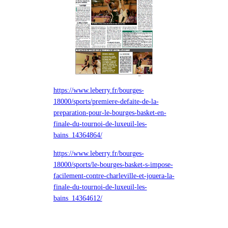
https://www.leberry.fr/bourges-
18000/sports/premiere-defaite-de-la-
preparation-pour-le-bourges-basket-en-
finale-du-tournoi-de-luxeuil-les-
bains_14364864/
https://www.leberry.fr/bourges-
18000/sports/le-bourges-basket-s-impose-
facilement-contre-charleville-et-jouera-la-
finale-du-tournoi-de-luxeuil-les-
bains_14364612/