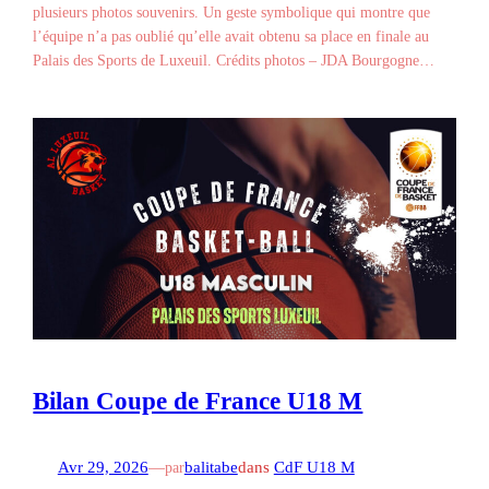
plusieurs photos souvenirs. Un geste symbolique qui montre que
l’équipe n’a pas oublié qu’elle avait obtenu sa place en finale au
Palais des Sports de Luxeuil. Crédits photos – JDA Bourgogne…
Bilan Coupe de France U18 M
Avr 29, 2026
—
balitabe
dans
CdF U18 M
par