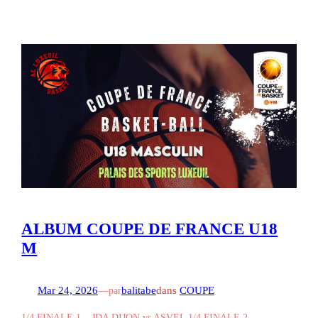
ALBUM COUPE DE FRANCE U18
M
Mar 24, 2026
—
balitabe
dans
COUPE
par
1/4 FINALE 1 – JDA DIJON vs ASVEL 1/4 FINALE 2 –