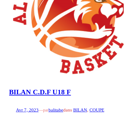
BILAN C.D.F U18 F
Avr 7, 2023
—
balitabe
dans
BILAN
, 
COUPE
par